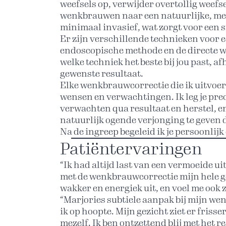
weefsels op, verwijder overtollig weefs
wenkbrauwen naar een natuurlijke, meer 
minimaal invasief, wat zorgt voor een s
Er zijn verschillende technieken voor
endoscopische methode en de directe w
welke techniek het beste bij jou past, a
gewenste resultaat.
Elke wenkbrauwcorrectie die ik uitvoe
wensen en verwachtingen. Ik leg je prec
verwachten qua resultaat en herstel, en
natuurlijk ogende verjonging te geven d
Na de ingreep begeleid ik je persoonlijk
Patiëntervaringen
“Ik had altijd last van een vermoeide uit
met de wenkbrauwcorrectie mijn hele g
wakker en energiek uit, en voel me ook zo
“Marjories subtiele aanpak bij mijn wen
ik op hoopte. Mijn gezicht ziet er friss
mezelf. Ik ben ontzettend blij met het re