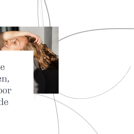
je
en,
oor
 de