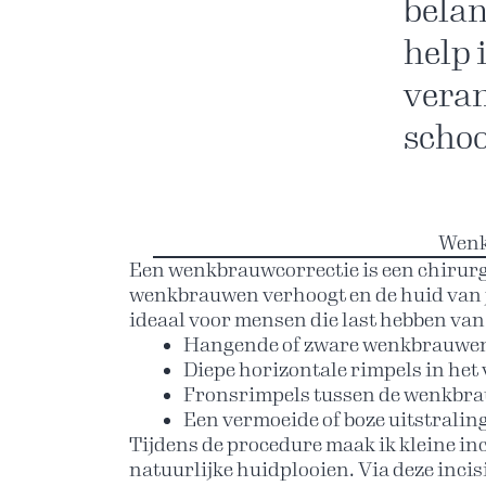
belan
help 
veran
schoo
Patiëntervaringen
Wenk
Neem vandaag nog contact met me op
Een wenkbrauwcorrectie is een chirurgi
wenkbrauwen verhoogt en de huid van j
ideaal voor mensen die last hebben van
Hangende of zware wenkbrauwe
Diepe horizontale rimpels in het
Fronsrimpels tussen de wenkbr
Een vermoeide of boze uitstralin
Tijdens de procedure maak ik kleine inc
natuurlijke huidplooien. Via deze incis