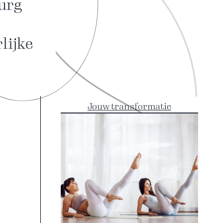
rurg
lijke
Jouw transformatie