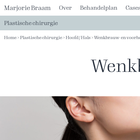
Ga
Marjorie Braam
Over
Behandelplan
Case
naar
de
Plastische chirurgie
inhoud
Home
>
Plastische chirurgie
>
Hoofd / Hals
>
Wenkbrauw- en voorho
Wenkb