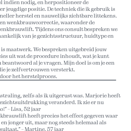
el indien nodig, en herpositioneer de
jeugdige positie. De techniek die ik gebruik is
neller herstel en nauwelijks zichtbare littekens.
 een wenkbrauwcorrectie, waaronder de
enkbrauwlift. Tijdens ons consult bespreken we
fhankelijk van je gezichtsstructuur, huidtype en
r is maatwerk. We bespreken uitgebreid jouw
ies uit wat de procedure inhoudt, wat je kunt
 beantwoord al je vragen. Mijn doel is om je een
ie je zelfvertrouwen versterkt.
 door het herstelproces.
straling, zelfs als ik uitgerust was. Marjorie heeft
ezichtsuitdrukking veranderd. Ik zie er nu
!” – Lisa, 52 jaar
kbrauwlift heeft precies het effect gegeven waar
er en jonger uit, maar nog steeds helemaal als
sultaat.” – Martine, 57 jaar