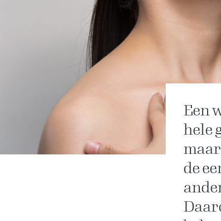
Een w
hele 
maar 
de ee
ander
Daaro