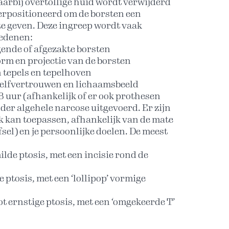
arbij overtollige huid wordt verwijderd
erpositioneerd om de borsten een
 te geven. Deze ingreep wordt vaak
redenen:
ende of afgezakte borsten
rm en projectie van de borsten
 tepels en tepelhoven
zelfvertrouwen en lichaamsbeeld
 uur (afhankelijk of er ook prothesen
der algehele narcose uitgevoerd. Er zijn
k kan toepassen, afhankelijk van de mate
el) en je persoonlijke doelen. De meest
milde ptosis, met een incisie rond de
e ptosis, met een ‘lollipop’ vormige
ot ernstige ptosis, met een ‘omgekeerde T’