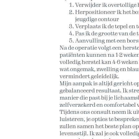
Verwijder ik overtollige
Herpositioneer ik het bo
jeugdige contour
Verplaats ik de tepel en 
Pas ik de grootte van de
Aanvulling met een borst
Na de operatie volgt een herst
patiënten kunnen na 1-2 weken
volledig herstel kan 4-6 weken
wat ongemak, zwelling en blau
vermindert geleidelijk.
Mijn aanpak is altijd gericht o
gebalanceerd resultaat. Ik stre
manier die past bij je lichaam
zelfverzekerd en comfortabel v
Tijdens ons consult neem ik ui
luisteren, je opties te besprek
zullen samen het beste plan op
levensstijl. Ik zal je ook volled