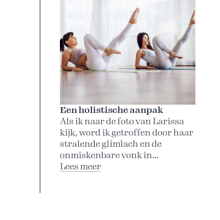
Een holistische aanpak
Als ik naar de foto van Larissa
kijk, word ik getroffen door haar
stralende glimlach en de
onmiskenbare vonk in…
:
Lees meer
Een
holistische
aanpak