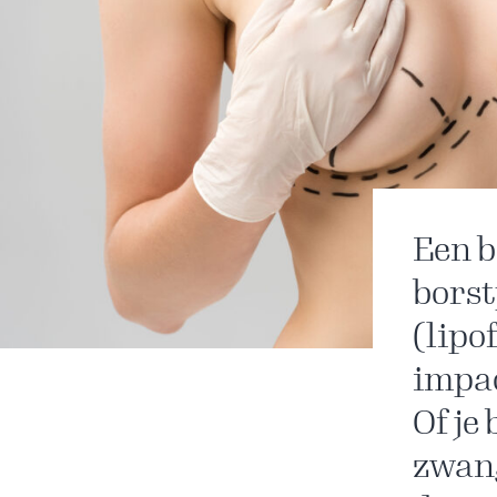
Een b
borst
(lipo
impac
Of je
zwang