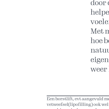
door 
helpe
voele
Met m
hoe b
natuu
eigen
weer 
Patiëntervaringen
Neem vandaag nog contact met me op
Een borstlift, evt aangevuld m
vetweefsel(lipofilling) ook w