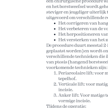
een chirurgische procedure wa
en het borstweefsel wordt geh
steviger en jeugdiger uiterlijk
uitgevoerd om verschillende 
Het corrigeren van hang
Het verbeteren van de vo
Het herpositioneren van
Het versterken van het 
De procedure duurt meestal 2-3
geplaatst worden) en wordt on
verschillende technieken die i
van ptosis (hangend borstweefs
voorkomende technieken zijn:
Periareolaire lift: voor 
tepelhof.
Verticale lift: voor matig
incisie.
Anker lift: Voor matige t
vormige incisie.
Tijdens de operatie: