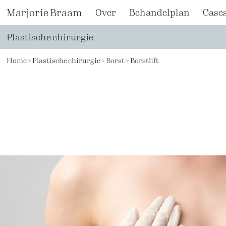
Ga
Marjorie Braam
Over
Behandelplan
Case
naar
de
Plastische chirurgie
inhoud
Home
>
Plastische chirurgie
>
Borst
>
Borstlift