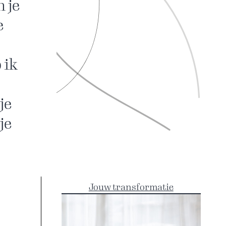
n je
e
 ik
je
je
Jouw transformatie