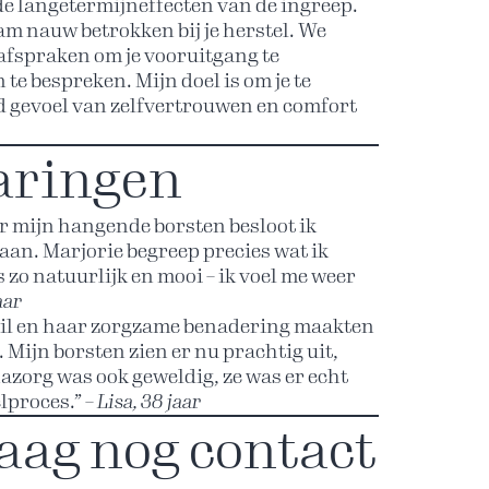
e langetermijneffecten van de ingreep.
team nauw betrokken bij je herstel. We
afspraken om je vooruitgang te
te bespreken. Mijn doel is om je te
d gevoel van zelfvertrouwen en comfort
aringen
r mijn hangende borsten besloot ik
 gaan. Marjorie begreep precies wat ik
s zo natuurlijk en mooi – ik voel me weer
aar
ail en haar zorgzame benadering maakten
 Mijn borsten zien er nu prachtig uit,
nazorg was ook geweldig, ze was er echt
lproces.” –
Lisa, 38 jaar
ag nog contact