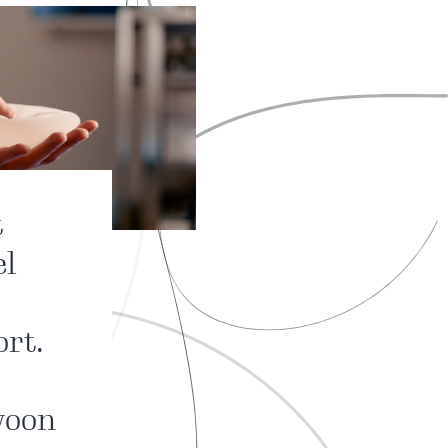
t
el
ort.
woon