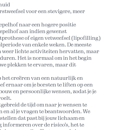
 huid
rstweefsel voor een stevigere, meer
tepelhof naar een hogere positie
 tepelhof aan indien gewenst
prothese of eigen vetweefsel (lipofilling)
elperiode van enkele weken. De meeste
 weer lichte activiteiten hervatten, maar
 duren. Het is normaal om in het begin
we plekken te ervaren, maar dit
p het creëren van een natuurlijk en
ef ernaar om je borsten te liften op een
sbouw en persoonlijke wensen, zodat je je
oelt.
tgebreid de tijd om naar je wensen te
en en al je vragen te beantwoorden. We
stellen dat past bij jouw lichaam en
ig informeren over de risico’s, het te