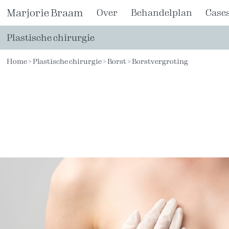
Ga
Marjorie Braam
Over
Behandelplan
Case
naar
de
Plastische chirurgie
inhoud
Home
>
Plastische chirurgie
>
Borst
>
Borstvergroting