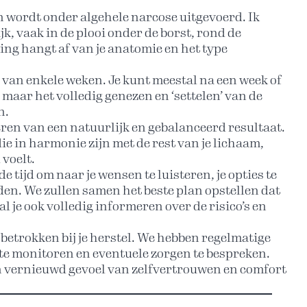
en wordt onder algehele narcose uitgevoerd. Ik
k, vaak in de plooi onder de borst, rond de
tsing hangt af van je anatomie en het type
 van enkele weken. Je kunt meestal na een week of
 maar het volledig genezen en ‘settelen’ van de
n.
eëren van een natuurlijk en gebalanceerd resultaat.
ie in harmonie zijn met de rest van je lichaam,
 voelt.
e tijd om naar je wensen te luisteren, je opties te
den. We zullen samen het beste plan opstellen dat
zal je ook volledig informeren over de risico’s en
w betrokken bij je herstel. We hebben regelmatige
te monitoren en eventuele zorgen te bespreken.
een vernieuwd gevoel van zelfvertrouwen en comfort