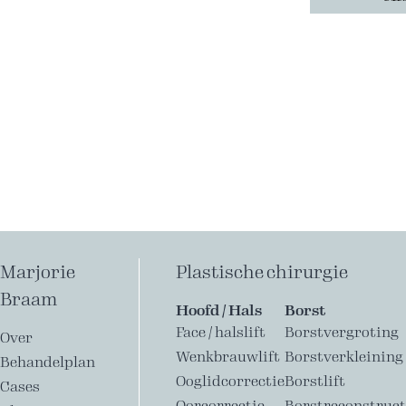
Marjorie
Plastische chirurgie
Braam
Hoofd / Hals
Borst
Face / halslift
Borstvergroting
Over
Wenkbrauwlift
Borstverkleining
Behandelplan
Ooglidcorrectie
Borstlift
Cases
Oorcorrectie
Borstreconstruct