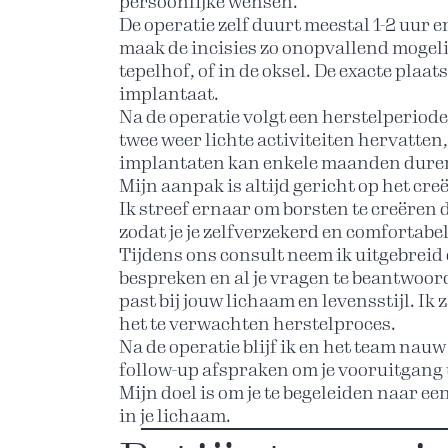
persoonlijke wensen.
De operatie zelf duurt meestal 1-2 uur 
maak de incisies zo onopvallend mogelij
tepelhof, of in de oksel. De exacte plaa
implantaat.
Na de operatie volgt een herstelperiode
twee weer lichte activiteiten hervatten,
implantaten kan enkele maanden dure
Mijn aanpak is altijd gericht op het cr
Ik streef ernaar om borsten te creëren d
zodat je je zelfverzekerd en comfortabel
Tijdens ons consult neem ik uitgebreid d
bespreken en al je vragen te beantwoor
past bij jouw lichaam en levensstijl. Ik 
het te verwachten herstelproces.
Na de operatie blijf ik en het team nau
follow-up afspraken om je vooruitgang 
Mijn doel is om je te begeleiden naar 
in je lichaam.