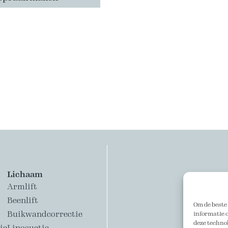
Lichaam
Armlift
Beenlift
Om de beste 
Buikwandcorrectie
informatie o
deze technol
ie
Liposuctie