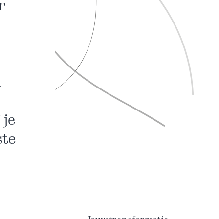
r
k
 je
ste