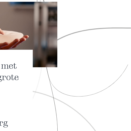
 met
grote
rg