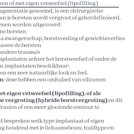
n of met eigen vetweefsel (lipofilling)
ugmentatie genoemd, is een chirurgische
an je borsten wordt vergroot of geherdefinieerd.
denen worden uitgevoerd:
ine borsten
na zwangerschap, borstvoeding of gewichtsverlies
ussen de borsten
 andere trauma’s
mplantaten achter het borstweefsel of onder de
ten implantaten beschikbaar:
ven een zeer natuurlijke look en feel.
en
: deze hebben een omhulsel van siliconen
 eigen vetweefsel (lipofilling), of als
se vergroting (hybride borstvergroting)
en dit
rfraaien of een meer glooiende contour te
id bespreken welk type implantaat of eigen
ening houdend met je lichaamsbouw, huidtype en