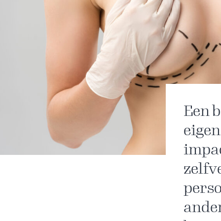
Een b
eigen
impac
zelfv
perso
ander