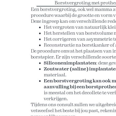
Borstvergroting met prothese
Neem vandaag nog contact met me op
Een borstvergroting, ook wel mamma a
procedure waarbij de grootte en vorm v
Deze ingreep kan om verschillende re
Het vergroten van natuurlijk kle
Het herstellen van borstvolume 
Het corrigeren van asymmetrie t
Reconstructie na borstkanker of
De procedure omvat het plaatsen van i
borstspier. Er zijn verschillende soor
Siliconenimplantaten
: deze ge
Zoutwater (saline) implantat
materiaal.
Een borstvergroting kan ook met
aanvulling bij een borstprothe
is meestal om het decollete te ve
verkrijgen.
Tijdens ons consult zullen we uitgebre
vetweefsel het beste bij jou past, rek