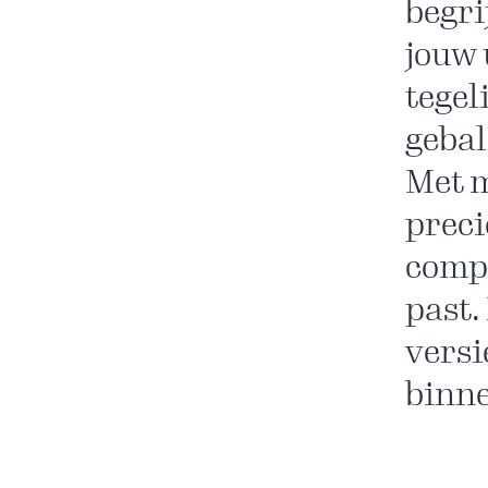
begri
jouw 
tegel
gebal
Met m
preci
compl
past.
versi
binne
Patiëntervaringen